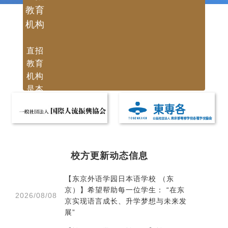
教育
机构
直招
教育
机构
是本
网站
点击查看》
的会
员教
育机
构。
校方更新动态信息
可在
本网
【东京外语学园日本语学校 （东
京）】希望帮助每一位学生： “在东
站直
2026/08/08
京实现语言成长、升学梦想与未来发
接申
展”
请入